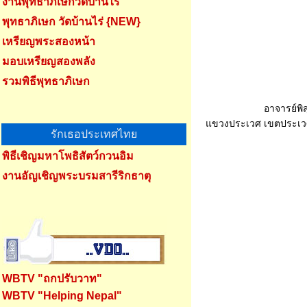
งานพุทธาภิเษกวัดบ้านไร่
พุทธาภิเษก วัดบ้านไร่
{NEW}
เหรียญพระสองหน้า
มอบเหรียญสองพลัง
รวมพิธีพุทธาภิเษก
อาจารย์พิส
แขวงประเวศ เขตประเวศ ก
รักเธอประเทศไทย
พิธีเชิญมหาโพธิสัตว์กวนอิม
งานอัญเชิญพระบรมสารีริกธาตุ
WBTV "ถกปรับวาท"
WBTV "Helping Nepal"