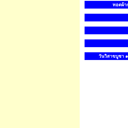
ทอดผ้าก
วันวิสาขบูชา 