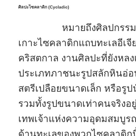
ศิลปะไซคลาดิก (Cycladic)
หมายถึงศิลปกรรมและอ
เกาะไซคลาดิกแถบทะเลอีเจีย
คริสตกาล งานศิลปะที่ยังหลงเห
ประเภทภาชนะรูปสลักหินอ่อน
สตรีเปลือยขนาดเล็ก หรือรูปน
รวมทั้งรูปขนาดเท่าคนจริงอย
เทพเจ้าแห่งความอุดมสมบูรณ
ด้านทะเลของพวกไซคลาดิกนี