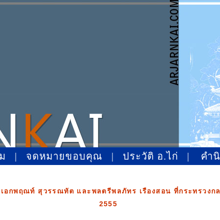
หม
|
จดหมายขอบคุณ
|
ประวัติ อ.ไก่
|
คำน
อกพฤณท์ สุวรรณทัต และพลตรีพลภัทร เรืองสอน ที่กระทรวงกลาโ
2555