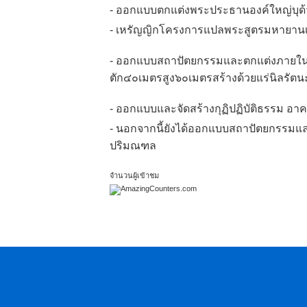
- ออกแบบตกแต่งพระประธานองค์ใหญ่บุด้ว
- เหรัญญิกโครงการแปลพระสูตรมหายานเฉล
- ออกแบบสถาปัตยกรรมและตกแต่งภายในส
ตัก๔๐เมตรสูง๖๐เมตรสร้างด้วยแร่นิลรัตนะ
- ออกแบบและจัดสร้างกุฏิปฏิบัติธรรม อาคาร
- นอกจากนี้ยังได้ออกแบบสถาปัตยกรรมแ
ปริมณฑล
จำนวนผู้เข้าชม