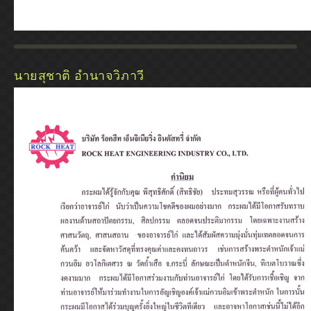
นายสุชาติ อำนาจวิภาวี