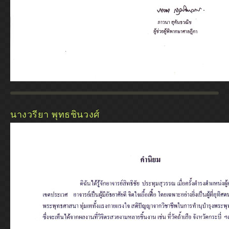
นางวรียา พุทธชินวงศ์