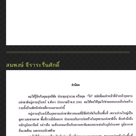
สมพงษ์ จีราระรื่นศักดิ์