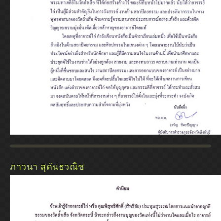
ภาวนา สุคันธวณิช