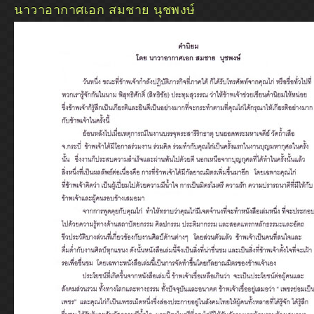
นาวาอากาศเอก สมชาย นุชพงษ์