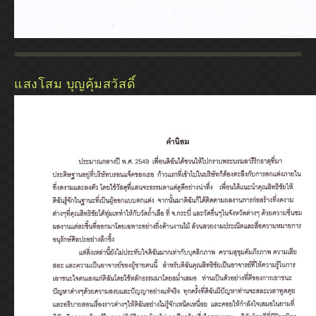
แสงโสม บุญคุ้มสวัสดิ์