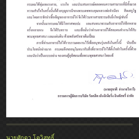
นายศักดา โควิสุทธิ์