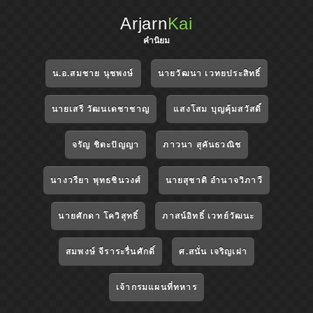
Arjarn
Kai
คำนิยม
น.อ.สมชาย นุชพงษ์
นายวัฒนา เวทยประสิทธิ์
นายเสรี วัฒนเดชาชาญ
แสงโสม บุญคุ้มสวัสดิ์
จรัญ ชิตะปัญญา
ภาวนา สุคันธวณิช
นางวรียา พุทธชินวงศ์
นายสุชาติ อำนาจวิภาวี
นายศักดา โควิสุทธิ์
ภาสน์อิทธิ์ เวทย์วัฒนะ
สมพงษ์ จีราระรื่นศักดิ์
ศ.สนั่น เจริญเผ่า
เจ้ากรมแผนที่ทหาร