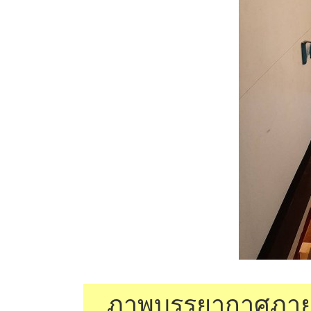
ภาพบรรยากาศภายในง