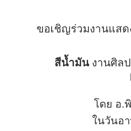
ขอเชิญร่วมงานแสดงภ
สีน้ำมัน
งานศิลป
โดย อ.พิ
ในวันอา