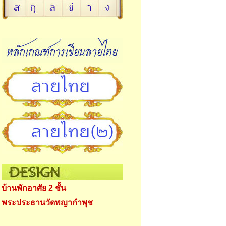
บ้านพักอาศัย 2 ชั้น
พระประธานวัดพญากำพุช