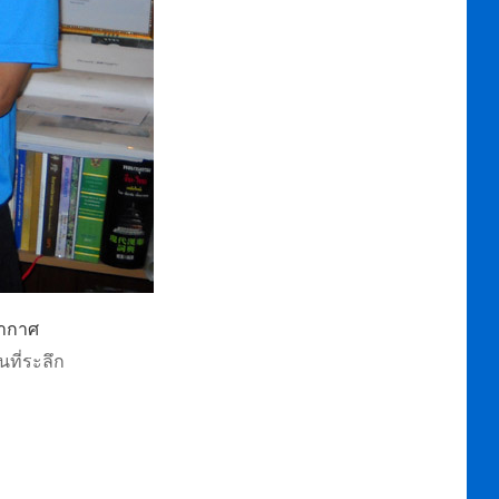
อากาศ
ที่ระลึก