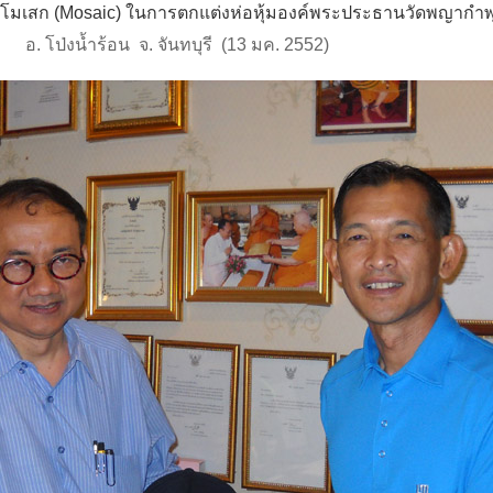
โมเสก (Mosaic) ในการตกแต่งห่อหุ้มองค์พระประธานวัดพญากำพ
อ. โป่งน้ำร้อน จ. จันทบุรี (13 มค. 2552)