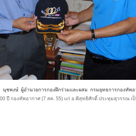
นุชพงษ์ ผู้อำนวยการกองฝึกร่วมและผสม กรมยุทธการกองทัพ
 กองทัพอากาศ (7 สค. 55) แก่ อ.พิสุทธิศักดิ์ ประทุมสุวรรณ เป็น