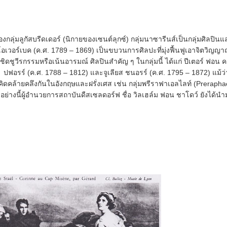
ัสบรีดเดอร์ (นิกายของเซนต์ลุกซ์) กลุ่มนาซารีนส์เป็นกลุ่มศิลปินและ
โอเวอร์เบค (ค.ศ. 1789 – 1869) เป็นขบวนการศิลปะที่มุ่งฟื้นฟูเอาจิตวิญญ
ดชูวีรกรรมหรือเน้นอารมณ์ ศิลปินสำคัญ ๆ ในกลุ่มนี้ ได้แก่ ปีเตอร์ ฟอน คอ
ปฟอรร์ (ค.ศ. 1788 – 1812) และจูเลียส ชนอรร์ (ค.ศ. 1795 – 1872) แม้ว่าก
แนวคิดคล้ายคลึงกันในอังกฤษและฝรั่งเศส เช่น กลุ่มพรีราฟาเอลไลท์ (Prerap
งนี้ผู้อำนวยการสถาบันดืสเซลดอร์ฟ ชื่อ วิลเฮล์ม ฟอน ชาโดว์ ยังได้นำม