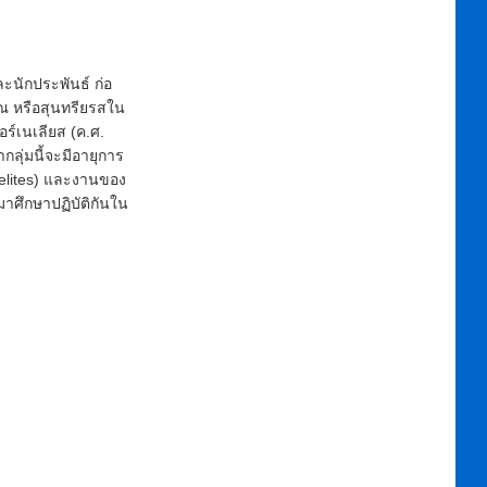
นักประพันธ์ ก่อ
าณ หรือสุนทรียรสใน
ร์เนเลียส (ค.ศ.
ลุ่มนี้จะมีอายุการ
haelites) และงานของ
าศึกษาปฏิบัติกันใน