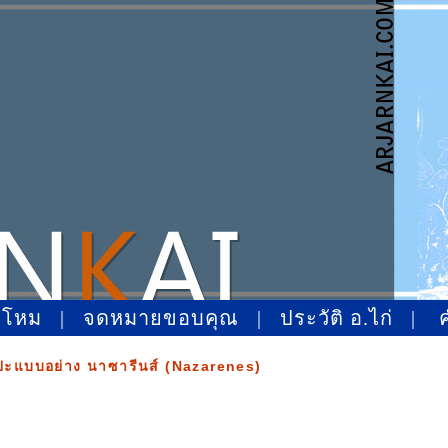
าโหม
|
จดหมายขอบคุณ
|
ประวัติ อ.ไก่
|
ปะแบบอย่าง นาซารีนส์ (Nazarenes)