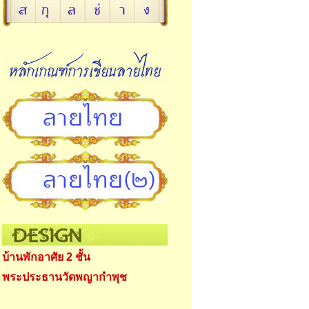
บ้านพักอาศัย 2 ชั้น
พระประธานวัดพญากำพุช