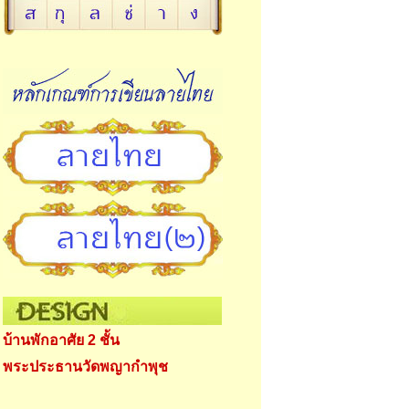
บ้านพักอาศัย 2 ชั้น
พระประธานวัดพญากำพุช