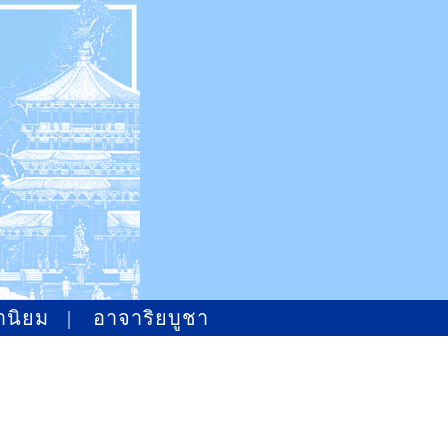
ำนิยม
|
อาจาริยบูชา