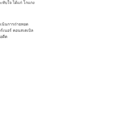
ระทับใจ ได้แก่ โกแกง
ี่เน้นการถ่ายทอด
อร์เนอร์ คอนสเตเบิล
อดีต