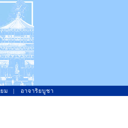
ิยม
|
อาจาริยบูชา