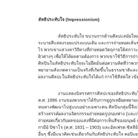
ลัทธิประทับใจ (Impressionism)
ลัทธิประทับใจ ขบวนการด้านศิลปะสมัยใหม่ที่ยิ
ระบายสีแสดงรอยแปรงแบบเดิม และการถ่ายทอดเส้นขอบขอ
ไร พวกเขาแสวงหาวิถีทางที่ถ่ายทอดวัตถุภายใต้สภาวะ
ผิวต่างๆ เพื่อให้ได้ผลตามต้องการ พวกเขาใช้วิธีการถ
ศิลปินในลัทธิประทับใจจะไม่ยึดมั่นต่อความคิดที่ว
พยายามสังเกตความเป็นจริงที่เกิดขึ้นในธรรมชาต
ผลงานศิลปะในลัทธิประทับใจได้แก่ การใช้สีสดใส เข้
งานแสดงนิทรรศการศิลปะของลัทธิประทับใจในครั้งแ
ค.ศ. 1886 งานของพวกเขาได้รับการดูถูกเหยียดหยามและ
หนทางพัฒนาไปสู่แบบอย่างเฉพาะตน ศิลปินกลุ่มนี้จึงเริ
สร้างสรรค์ผลงานจิตรกรรมถ่ายทอดรูปกองฟาง (และเนื้อ
ถ่ายทอดเกี่ยวกับผลของแสงที่มีต่อการเห็นสีของมนุษย์ 
กามีย์ ปิซาโร (ค.ศ. 1831 – 1903) และอัลเฟรด ซิสลีย
อื่นๆ ซึ่งมีแนวคิดเช่นเดียวกันกับลัทธิประทับใจ คอปิ