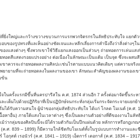
่งใหญ่และกว้างขวางขบวนการแรกพวกจิตรกรในลัทธิประทับใจ แยกตัวจา
งรูปทรงที่แลเห็นอย่างชัดเจนและหลีกเลี่ยงการคำนึงถึงว่าสิ่งต่างๆในธ
ของแสงต่างๆ ซึ่งพวกเขาใช้วิธีแยกแสงออกเป็นส่วนๆ ถ่ายทอดการเล่นแสงที
่ายทอดสีแสดงรอยแปรงอย่าง ต่อเนื่องในลักษณะเป็นแต้ม เป็นจุด ซึ่งจะผสมสี
่าพวกเขาควรจะถ่ายทอดผลงานศิลปะเช่นไรตามแบบแนวคิดเดิมๆ แต่ความจริงแ
ิและพยายามที่จะถ่ายทอดลงในผลงานของเขา ลักษณะสำคัญของผลงานของเ
มข้น
รกมีขึ้นที่นครปารีสใน ค.ศ. 1874 ส่วนอีก 7 ครั้งต่อมาจัดขึ้นระหว
เต็มไปด้วยปฏิกิริยาที่เป็นปฏิปักษ์จนกระทั่งกลุ่มเริ่มกระจัดกระจายแยกย
่มได้รับความสนใจ ผู้นำของกลุ่มลัทธิประทับใจ ได้แก่ โกลด โมเนต์ (ค.ศ. 184
หาอื่น) ภายใต้แสงในเวลาต่างๆ ซึ่งเป็นผลงานตัวอย่างที่ดีของงานในลัทธิป
แม้ว่ากลุ่มของศิลปินนี้จะมิได้รวมตัวกันเป็นปึกแผ่นด้วย หลักการหรือกฎเกณฑ
์ (ค.ศ. 839 – 1899) ก็มีความใกล้ชิดกับโมเนต์ทั้งในรูปแบบการทำงานและชี
แยร์ โอกุสต์ เรอนัวร์ (ค.ศ. 1841 – 1919) เอ็ดการ์ เดอกาส์ (ค.ศ. 1834 – 1