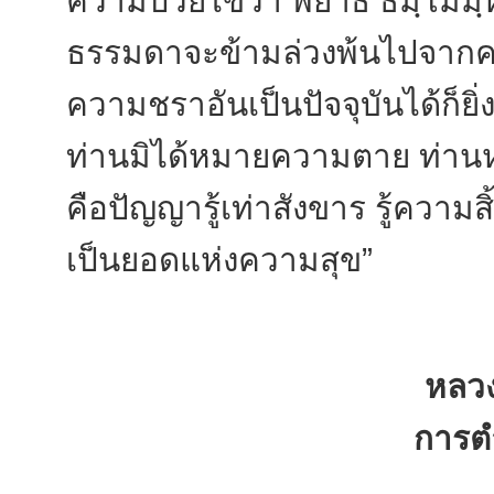
ความป่วยไข้ว่า พยาธิ ธมฺโมมฺ
ธรรมดาจะข้ามล่วงพ้นไปจากคว
ความชราอันเป็นปัจจุบันได้ก็ยิ
ท่านมิได้หมายความตาย ท่
คือปัญญารู้เท่าสังขาร รู้ควา
เป็นยอดแห่งความสุข”
หลวงป
การตำห