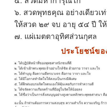
๕. สวดมหาการุณิโก
๖. สวดพุทธคุณ อย่างเดียวเท่
ให้สวด ๒๙ จบ อายุ ๕๔ ปี ให
๗. แผ่เมตตาอุทิศส่วนกุ
ศล
ประโยชน์ขอ
๑. ได้ปฏิบัติหน้าที่ของพุทธศาสนิกชนที่ดี
๒. ได้เข้าเฝ้าพระพุทธเจ้าอย่างใกล้ชิด ด้วยกาย วาจา และใจ
๓. ได้ทำบุญ คือความดีครบวงจร คือกาย วาจา และใจ
๔. ได้มีโอกาสทำจิตใจให้สงบเป็นกรณีพิเศษ
๕. ได้ฝึกฝนอบรมจิตใจตนเองให้คุ้นเคยกับการทำความดี
๖. ได้ขจัดความเกียจคร้านที่มีอยู่ในจิตให้น้อยลง
๗. ได้ชื่อว่าเป็นการสั่งสมบุญอย่างสูงตามหลักพระพุทธศาสนา ค
ฉะนั้น ถ้าท่านต้องการความสงบสุข ความสำเร็จ ความเจริญ ก้