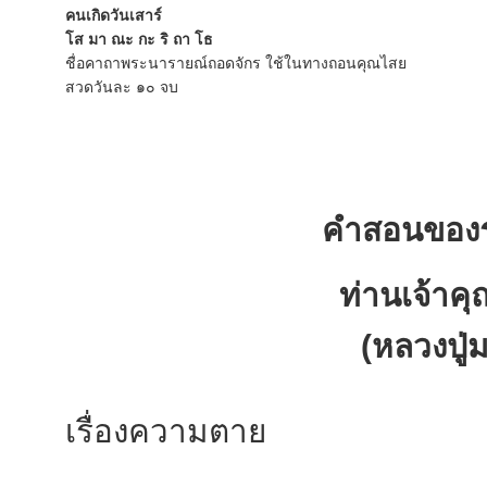
คนเกิดวันเสาร์
โส มา ณะ กะ ริ ถา โธ
ชื่อคาถาพระนารายณ์ถอดจักร ใช้ในทางถอนคุณไสย
สวดวันละ ๑๐ จบ
คำสอนของ
ท่านเจ้าคุ
(หลวงปู่ม
เรื่องความตาย