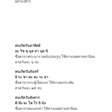
ย
์ท่านให้ไว้
คนเกิดวันอาทิตย์
อะ วิช สุ นุส สา นุต นิ
ชื่อคาถาพระนารายณ์แปลงรูป ใช้ทางเมตตามหานิยม
สวดวันละ ๖ จบ
คนเกิดวันจันทร์
อิ ระ ชา คะ ตะ ระ สา
ชื่อคาถากระทู้เจ็ดแบก ใช้ทางคงกระพัน
สวดวันละ ๑๕ จบ
คนเกิดวันอังคาร
ติ หัง จะ โต โร ถิ นัง
ชื่อคาถาฝนแสงห่า ใช้ทางเมตตามหานิยม