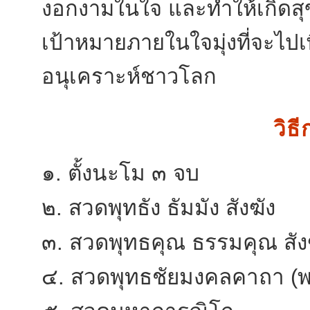
งอกงามในใจ และทำให้เกิดสุ
เป้าหมายภายในใจมุ่งที่จะไปเพ
อนุเคราะห์ชาวโลก
วิธ
๑. ตั้งนะโม ๓ จบ
๒. สวดพุทธัง ธัมมัง สังฆัง
๓. สวดพุทธคุณ ธรรมคุณ สั
๔. สวดพุทธชัยมงคลคาถา (พ