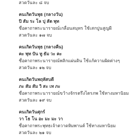
สวดวันละ ๘ จบ
คนเกิดวันพุธ (กลางวัน)
ปิ สัม ระ โล ปุ สัต พุท
ชื่อคาถาพระนารายณ์เกลื่อนสมุทร ใช้เสกปูนสูญผี
สวดวันละ ๑๗ จบ
คนเกิดวันพุธ (กลางคืน)
คะ พุท ปัน ทู ธัม วะ คะ
ชื่อคาถาพระนารายณ์พลิกแผ่นดิน ใช้แก้ความผิดต่างๆ
สวดวันละ ๑๒ จบ
คนเกิดวันพฤหัสบดี
ภะ สัม สัม วิ สะ เท ภะ
ชื่อคาถาพระนารายณ์ขว้างจักรตรึงไตรภพ ใช้ทางมหานิยม
สวดวันละ ๑๙ จบ
คนเกิดวันศุกร์
วา โธ โน อะ มะ มะ วา
ชื่อคาถาพระพุทธเจ้าตวาดหิมพานต์ ใช้ทางมหานิยม
สวดวันละ ๒๑ จบ