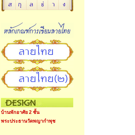
บ้านพักอาศัย 2 ชั้น
พระประธานวัดพญากำพุช