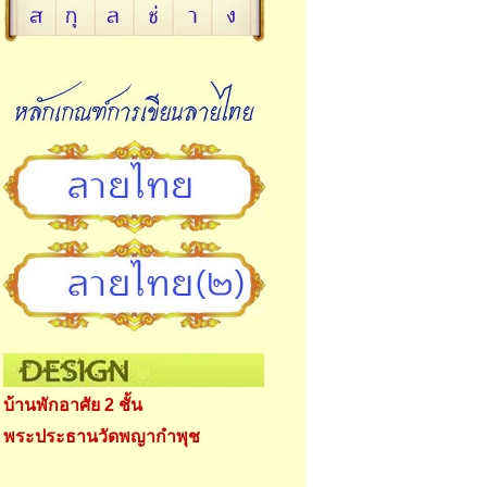
บ้านพักอาศัย 2 ชั้น
พระประธานวัดพญากำพุช